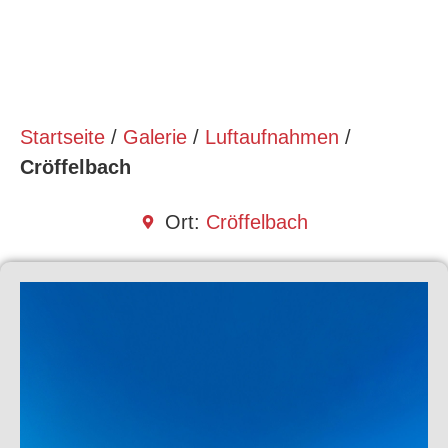
Startseite
/
Galerie
/
Luftaufnahmen
/
Cröffelbach
Ort:
Cröffelbach