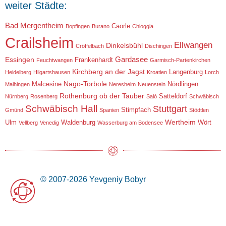
weiter Städte:
Bad Mergentheim
Caorle
Bopfingen
Burano
Chioggia
Crailsheim
Ellwangen
Dinkelsbühl
Cröffelbach
Dischingen
Gardasee
Essingen
Frankenhardt
Feuchtwangen
Garmisch-Partenkirchen
Kirchberg an der Jagst
Langenburg
Heidelberg
Hilgartshausen
Kroatien
Lorch
Nago-Torbole
Malcesine
Nördlingen
Maihingen
Neresheim
Neuenstein
Rothenburg ob der Tauber
Satteldorf
Nürnberg
Rosenberg
Salò
Schwäbisch
Schwäbisch Hall
Stuttgart
Stimpfach
Gmünd
Spanien
Stödtlen
Wertheim
Ulm
Waldenburg
Wört
Vellberg
Venedig
Wasserburg am Bodensee
© 2007-2026 Yevgeniy Bobyr