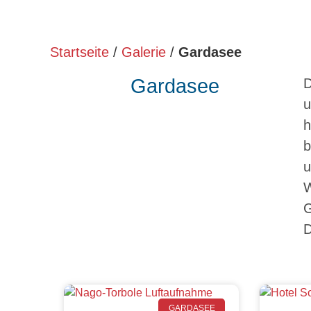
Startseite
/
Galerie
/
Gardasee
Gardasee
D
u
h
b
u
W
G
GARDASEE