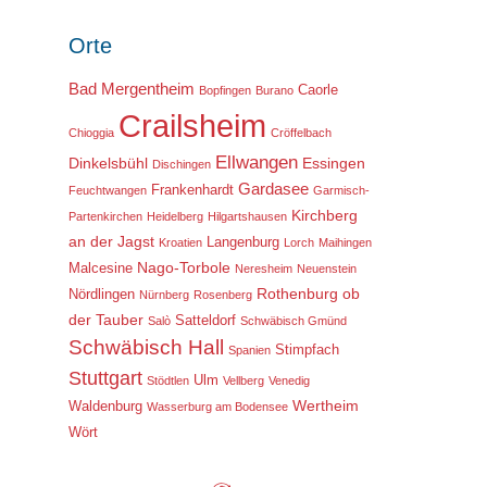
Orte
Bad Mergentheim
Caorle
Bopfingen
Burano
Crailsheim
Chioggia
Cröffelbach
Ellwangen
Dinkelsbühl
Essingen
Dischingen
Gardasee
Frankenhardt
Feuchtwangen
Garmisch-
Kirchberg
Partenkirchen
Heidelberg
Hilgartshausen
an der Jagst
Langenburg
Kroatien
Lorch
Maihingen
Nago-Torbole
Malcesine
Neresheim
Neuenstein
Rothenburg ob
Nördlingen
Nürnberg
Rosenberg
der Tauber
Satteldorf
Salò
Schwäbisch Gmünd
Schwäbisch Hall
Stimpfach
Spanien
Stuttgart
Ulm
Stödtlen
Vellberg
Venedig
Wertheim
Waldenburg
Wasserburg am Bodensee
Wört