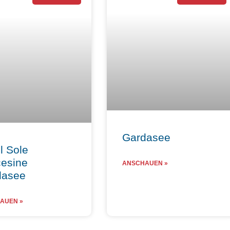
Gardasee
l Sole
esine
ANSCHAUEN »
dasee
AUEN »