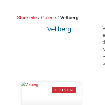
Startseite
/
Galerie
/
Vellberg
Vellberg
V
e
t
M
R
S
CRAILSHEIM