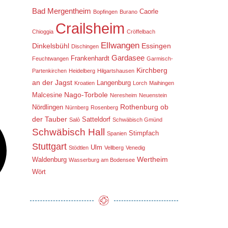
Bad Mergentheim
Caorle
Bopfingen
Burano
Crailsheim
Chioggia
Cröffelbach
Ellwangen
Dinkelsbühl
Essingen
Dischingen
Gardasee
Frankenhardt
Feuchtwangen
Garmisch-
Kirchberg
Partenkirchen
Heidelberg
Hilgartshausen
an der Jagst
Langenburg
Kroatien
Lorch
Maihingen
Nago-Torbole
Malcesine
Neresheim
Neuenstein
Rothenburg ob
Nördlingen
Nürnberg
Rosenberg
der Tauber
Satteldorf
Salò
Schwäbisch Gmünd
Schwäbisch Hall
Stimpfach
Spanien
Stuttgart
Ulm
Stödtlen
Vellberg
Venedig
Wertheim
Waldenburg
Wasserburg am Bodensee
Wört