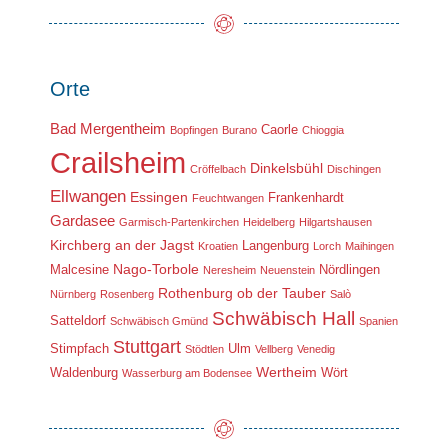
Orte
Bad Mergentheim
Caorle
Bopfingen
Burano
Chioggia
Crailsheim
Dinkelsbühl
Cröffelbach
Dischingen
Ellwangen
Essingen
Frankenhardt
Feuchtwangen
Gardasee
Garmisch-Partenkirchen
Heidelberg
Hilgartshausen
Kirchberg an der Jagst
Langenburg
Kroatien
Lorch
Maihingen
Nago-Torbole
Malcesine
Nördlingen
Neresheim
Neuenstein
Rothenburg ob der Tauber
Nürnberg
Rosenberg
Salò
Schwäbisch Hall
Satteldorf
Schwäbisch Gmünd
Spanien
Stuttgart
Stimpfach
Ulm
Stödtlen
Vellberg
Venedig
Wertheim
Waldenburg
Wört
Wasserburg am Bodensee