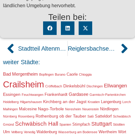
ländlichen Umgebung hervorhebt.
Teilen bei:
Stadtteil Altenmünster in Crailsheim
Reiglersbachsee in Stimpfach
weiter Städte:
Bad Mergentheim
Caorle
Bopfingen
Burano
Chioggia
Crailsheim
Ellwangen
Dinkelsbühl
Cröffelbach
Dischingen
Gardasee
Essingen
Frankenhardt
Feuchtwangen
Garmisch-Partenkirchen
Kirchberg an der Jagst
Langenburg
Heidelberg
Hilgartshausen
Kroatien
Lorch
Nago-Torbole
Malcesine
Nördlingen
Maihingen
Neresheim
Neuenstein
Rothenburg ob der Tauber
Satteldorf
Nürnberg
Rosenberg
Salò
Schwäbisch
Schwäbisch Hall
Stuttgart
Stimpfach
Gmünd
Spanien
Stödtlen
Wertheim
Ulm
Waldenburg
Wört
Vellberg
Venedig
Wasserburg am Bodensee