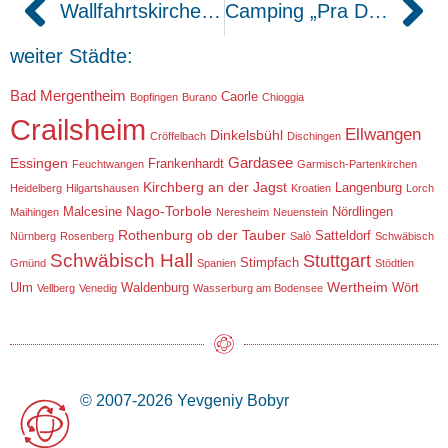
Wallfahrtskirche Schönenberg
Camping „Pra Delle Torri“ Caorle Italien
weiter Städte:
Bad Mergentheim
Caorle
Bopfingen
Burano
Chioggia
Crailsheim
Ellwangen
Dinkelsbühl
Cröffelbach
Dischingen
Gardasee
Essingen
Frankenhardt
Feuchtwangen
Garmisch-Partenkirchen
Kirchberg an der Jagst
Langenburg
Heidelberg
Hilgartshausen
Kroatien
Lorch
Nago-Torbole
Malcesine
Nördlingen
Maihingen
Neresheim
Neuenstein
Rothenburg ob der Tauber
Satteldorf
Nürnberg
Rosenberg
Salò
Schwäbisch
Schwäbisch Hall
Stuttgart
Stimpfach
Gmünd
Spanien
Stödtlen
Wertheim
Ulm
Waldenburg
Wört
Vellberg
Venedig
Wasserburg am Bodensee
© 2007-2026 Yevgeniy Bobyr