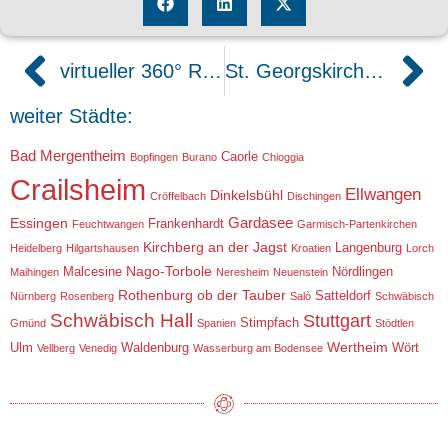
virtueller 360° Rundgang durch Wohnmobile
St. Georgskirche in Nördlingen
weiter Städte:
Bad Mergentheim
Caorle
Bopfingen
Burano
Chioggia
Crailsheim
Ellwangen
Dinkelsbühl
Cröffelbach
Dischingen
Gardasee
Essingen
Frankenhardt
Feuchtwangen
Garmisch-Partenkirchen
Kirchberg an der Jagst
Langenburg
Heidelberg
Hilgartshausen
Kroatien
Lorch
Nago-Torbole
Malcesine
Nördlingen
Maihingen
Neresheim
Neuenstein
Rothenburg ob der Tauber
Satteldorf
Nürnberg
Rosenberg
Salò
Schwäbisch
Schwäbisch Hall
Stuttgart
Stimpfach
Gmünd
Spanien
Stödtlen
Wertheim
Ulm
Waldenburg
Wört
Vellberg
Venedig
Wasserburg am Bodensee