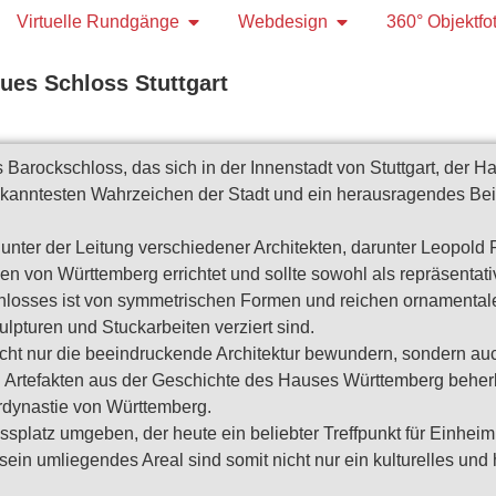
Virtuelle Rundgänge
Webdesign
360° Objektfo
ues Schloss Stuttgart
s Barockschloss, das sich in der Innenstadt von Stuttgart, der
ekanntesten Wahrzeichen der Stadt und ein herausragendes Beisp
er der Leitung verschiedener Architekten, darunter Leopold Re
n von Württemberg errichtet und sollte sowohl als repräsentat
hlosses ist von symmetrischen Formen und reichen ornamentalen
pturen und Stuckarbeiten verziert sind.
cht nur die beeindruckende Architektur bewundern, sondern a
 Artefakten aus der Geschichte des Hauses Württemberg beherb
rdynastie von Württemberg.
splatz umgeben, der heute ein beliebter Treffpunkt für Einheimi
ein umliegendes Areal sind somit nicht nur ein kulturelles und