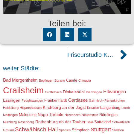
Teilen bei:
Friseurstudio KammTori in Crailsheim
weiter Städte:
Bad Mergentheim
Caorle
Bopfingen
Burano
Chioggia
Crailsheim
Ellwangen
Dinkelsbühl
Cröffelbach
Dischingen
Gardasee
Essingen
Frankenhardt
Feuchtwangen
Garmisch-Partenkirchen
Kirchberg an der Jagst
Langenburg
Heidelberg
Hilgartshausen
Kroatien
Lorch
Nago-Torbole
Malcesine
Nördlingen
Maihingen
Neresheim
Neuenstein
Rothenburg ob der Tauber
Satteldorf
Nürnberg
Rosenberg
Salò
Schwäbisch
Schwäbisch Hall
Stuttgart
Stimpfach
Gmünd
Spanien
Stödtlen