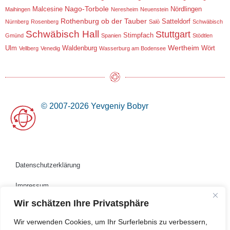
Nago-Torbole
Malcesine
Nördlingen
Maihingen
Neresheim
Neuenstein
Rothenburg ob der Tauber
Satteldorf
Nürnberg
Rosenberg
Salò
Schwäbisch
Schwäbisch Hall
Stuttgart
Stimpfach
Gmünd
Spanien
Stödtlen
Wertheim
Ulm
Waldenburg
Wört
Vellberg
Venedig
Wasserburg am Bodensee
© 2007-2026 Yevgeniy Bobyr
Datenschutzerklärung
Impressum
Wir schätzen Ihre Privatsphäre
Kontakt
Wir verwenden Cookies, um Ihr Surferlebnis zu verbessern,