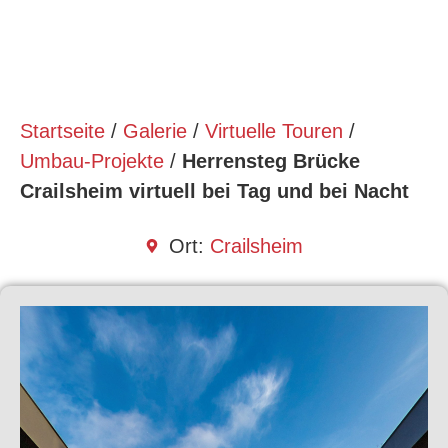
Startseite
/
Galerie
/
Virtuelle Touren
/
Umbau-Projekte
/
Herrensteg Brücke
Crailsheim virtuell bei Tag und bei Nacht
Ort:
Crailsheim