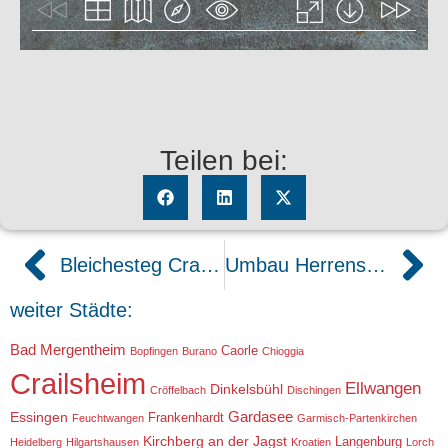
Teilen bei:
Bleichesteg Crailsheim Sanierung
Umbau Herrensteg Crailsheim
weiter Städte:
Bad Mergentheim
Caorle
Bopfingen
Burano
Chioggia
Crailsheim
Ellwangen
Dinkelsbühl
Cröffelbach
Dischingen
Gardasee
Essingen
Frankenhardt
Feuchtwangen
Garmisch-Partenkirchen
Kirchberg an der Jagst
Langenburg
Heidelberg
Hilgartshausen
Kroatien
Lorch