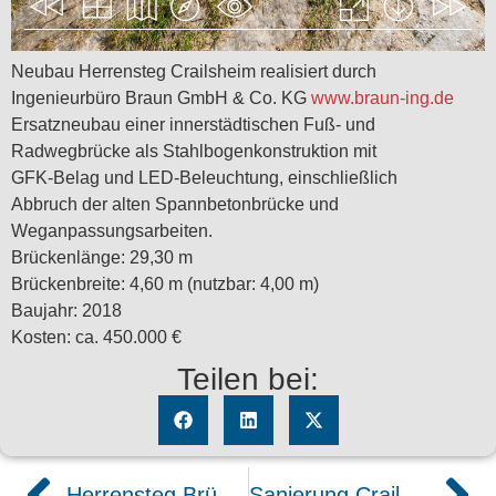
Neubau Herrensteg Crailsheim realisiert durch
Ingenieurbüro Braun GmbH & Co. KG
www.braun-ing.de
Ersatzneubau einer innerstädtischen Fuß- und
Radwegbrücke als Stahlbogenkonstruktion mit
GFK-Belag und LED-Beleuchtung, einschließlich
Abbruch der alten Spannbetonbrücke und
Weganpassungsarbeiten.
Brückenlänge: 29,30 m
Brückenbreite: 4,60 m (nutzbar: 4,00 m)
Baujahr: 2018
Kosten: ca. 450.000 €
Teilen bei:
Herrensteg Brücke Crailsheim virtuell bei Tag und bei Nacht
Sanierung Crailsheimer Rathaus vorher / nachher