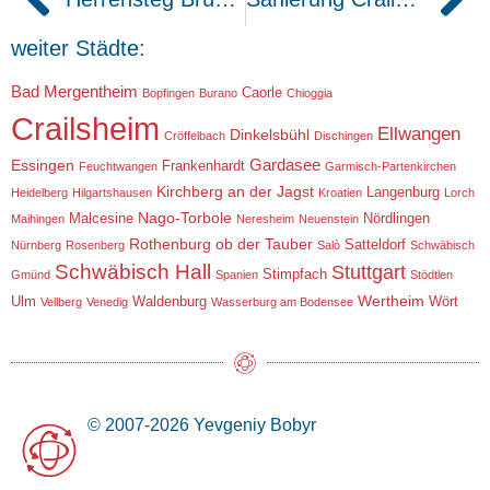
weiter Städte:
Bad Mergentheim
Caorle
Bopfingen
Burano
Chioggia
Crailsheim
Ellwangen
Dinkelsbühl
Cröffelbach
Dischingen
Gardasee
Essingen
Frankenhardt
Feuchtwangen
Garmisch-Partenkirchen
Kirchberg an der Jagst
Langenburg
Heidelberg
Hilgartshausen
Kroatien
Lorch
Nago-Torbole
Malcesine
Nördlingen
Maihingen
Neresheim
Neuenstein
Rothenburg ob der Tauber
Satteldorf
Nürnberg
Rosenberg
Salò
Schwäbisch
Schwäbisch Hall
Stuttgart
Stimpfach
Gmünd
Spanien
Stödtlen
Wertheim
Ulm
Waldenburg
Wört
Vellberg
Venedig
Wasserburg am Bodensee
© 2007-2026 Yevgeniy Bobyr