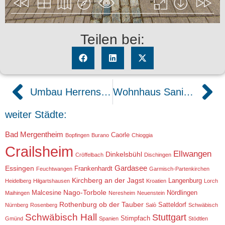
Teilen bei:
Umbau Herrensteg Crailsheim
Wohnhaus Sanierung
weiter Städte:
Bad Mergentheim
Caorle
Bopfingen
Burano
Chioggia
Crailsheim
Ellwangen
Dinkelsbühl
Cröffelbach
Dischingen
Gardasee
Essingen
Frankenhardt
Feuchtwangen
Garmisch-Partenkirchen
Kirchberg an der Jagst
Langenburg
Heidelberg
Hilgartshausen
Kroatien
Lorch
Nago-Torbole
Malcesine
Nördlingen
Maihingen
Neresheim
Neuenstein
Rothenburg ob der Tauber
Satteldorf
Nürnberg
Rosenberg
Salò
Schwäbisch
Schwäbisch Hall
Stuttgart
Stimpfach
Gmünd
Spanien
Stödtlen